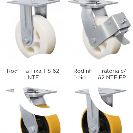
ro
Rodinha Fixa. FS 62
Rodinha giratória c/
NTE
freio. GS 62 NTE FP