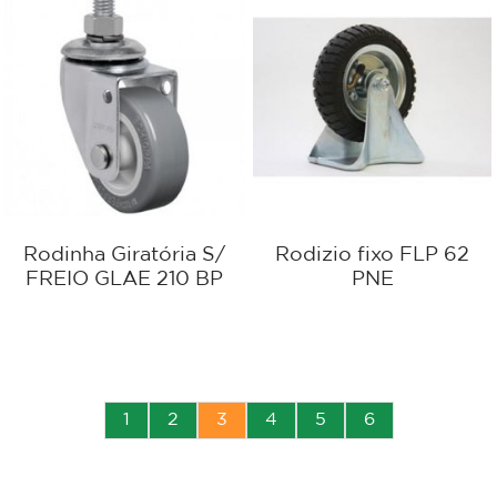
Rodinha Giratória S/
Rodizio fixo FLP 62
FREIO GLAE 210 BP
PNE
1
2
3
4
5
6