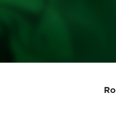
Caixas e Baldes
P
Ro