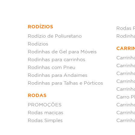
RODÍZIOS
Rodas 
Rodízio de Poliuretano
Rodinh
Rodízios
CARRI
Rodinhas de Gel para Móveis
Carrinh
Rodinhas para carrinhos
Carrinh
Rodinhas com Pneu
Carrinh
Rodinhas para Andaimes
Carrin
Rodinhas para Talhas e Pórticos
Carrinh
RODAS
Carro P
PROMOÇÕES
Carrinh
Rodas maciças
Carrinh
Rodas Simples
Carrinh