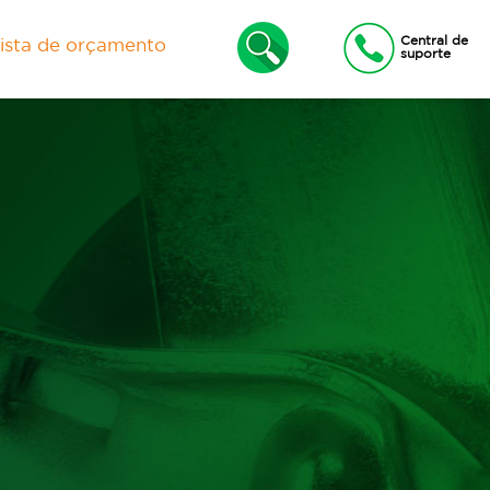
Central de
lista de orçamento
suporte
xas
Lixeiras e Contêineres