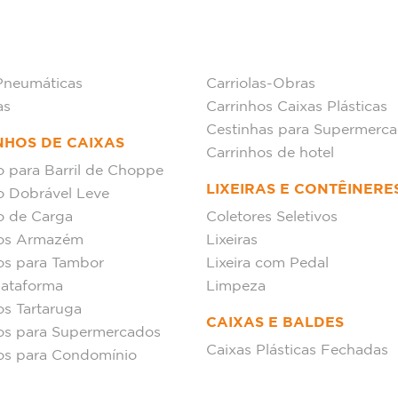
Pneumáticas
Carriolas-Obras
as
Carrinhos Caixas Plásticas
Cestinhas para Supermerc
NHOS DE CAIXAS
Carrinhos de hotel
o para Barril de Choppe
LIXEIRAS E CONTÊINERE
o Dobrável Leve
o de Carga
Coletores Seletivos
hos Armazém
Lixeiras
os para Tambor
Lixeira com Pedal
lataforma
Limpeza
os Tartaruga
CAIXAS E BALDES
os para Supermercados
Caixas Plásticas Fechadas
os para Condomínio