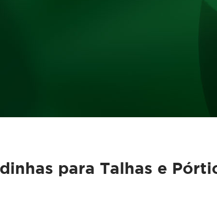
allets e Estrados
Estantes para B
dinhas para Talhas e Pórti