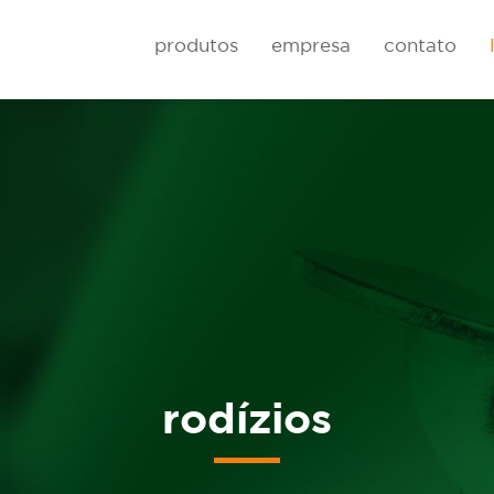
produtos
empresa
contato
Rodas
Carrinhos de cai
rodízios