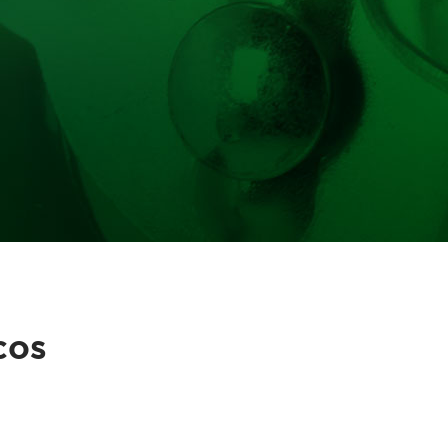
in
Hotelaria
cos