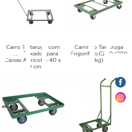
çame
Carro Tartaruga com
Carrinho Tartaruga
Cabo Puxador para
Frigorífico.C220 (200
Caixas Agrícolas 40 x
kg)
60 cm