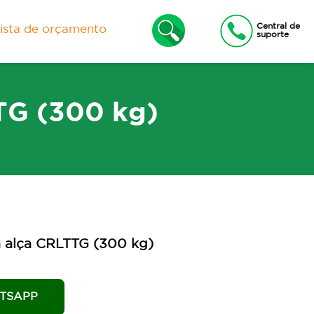
Central de
lista de orçamento
suporte
TG (300 kg)
xas
Lixeiras e Contêineres
m alça CRLTTG (300 kg)
TSAPP