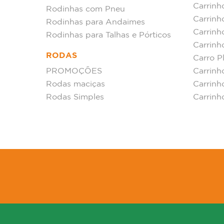
Carrinh
Rodinhas com Pneu
Carrinh
Rodinhas para Andaimes
Carrin
Rodinhas para Talhas e Pórticos
Carrinh
RODAS
Carro P
PROMOÇÕES
Carrinh
Rodas maciças
Carrinh
Rodas Simples
Carrinh