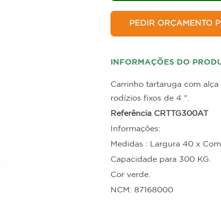
allets e Estrados
Estantes para B
PEDIR ORÇAMENTO P
INFORMAÇÕES DO PROD
Carrinho tartaruga com alça 
rodízios fixos de 4 ".
Referência CRTTG300AT
Informações:
Medidas : Largura 40 x Co
Capacidade para 300 KG.
Cor verde.
NCM: 87168000