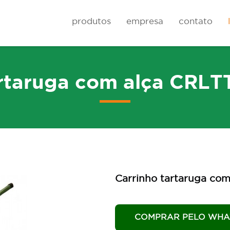
produtos
empresa
contato
artaruga com alça CRLT
Rodas
Carrinhos de cai
Carrinho tartaruga co
COMPRAR PELO WHA