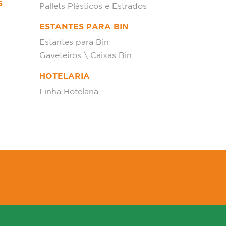
S
Pallets Plásticos e Estrados
ESTANTES PARA BIN
Estantes para Bin
Gaveteiros \ Caixas Bin
HOTELARIA
Linha Hotelaria