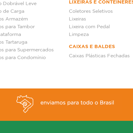
LIXEIRAS E CONTÊINERE
o Dobrável Leve
o de Carga
Coletores Seletivos
hos Armazém
Lixeiras
os para Tambor
Lixeira com Pedal
lataforma
Limpeza
os Tartaruga
CAIXAS E BALDES
os para Supermercados
Caixas Plásticas Fechadas
os para Condomínio