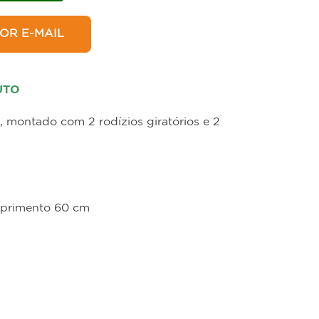
in
Hotelaria
OR E-MAIL
UTO
, montado com 2 rodízios giratórios e 2
mprimento 60 cm