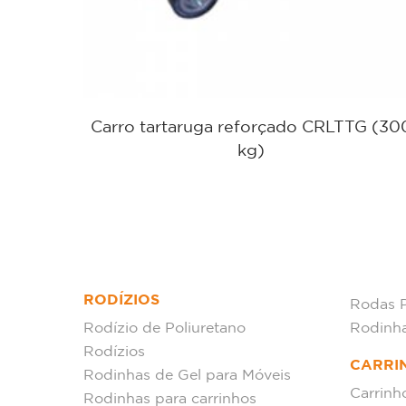
or para
Carro tartaruga reforçado CRLTTG (30
m
kg)
RODÍZIOS
Rodas 
Rodízio de Poliuretano
Rodinh
Rodízios
CARRI
Rodinhas de Gel para Móveis
Carrinh
Rodinhas para carrinhos