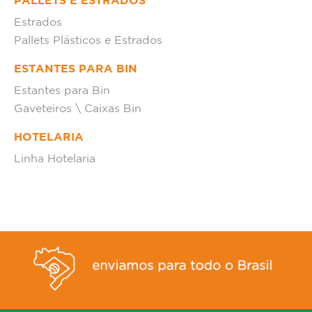
PALLETS E ESTRADOS
Estrados
Pallets Plásticos e Estrados
ESTANTES PARA BIN
Estantes para Bin
Gaveteiros \ Caixas Bin
HOTELARIA
Linha Hotelaria