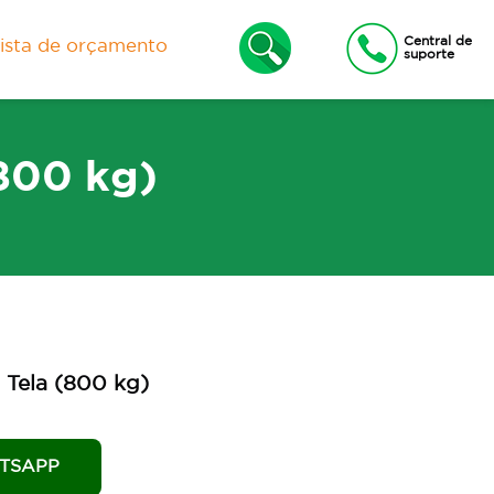
Central de
lista de orçamento
suporte
(800 kg)
xas
Lixeiras e Contêineres
 Tela (800 kg)
TSAPP