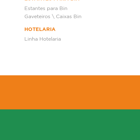
Estantes para Bin
Gaveteiros \ Caixas Bin
HOTELARIA
Linha Hotelaria