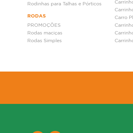
Carrin
Rodinhas para Talhas e Pórticos
Carrinh
RODAS
Carro P
PROMOÇÕES
Carrinh
Rodas maciças
Carrinh
Rodas Simples
Carrinh