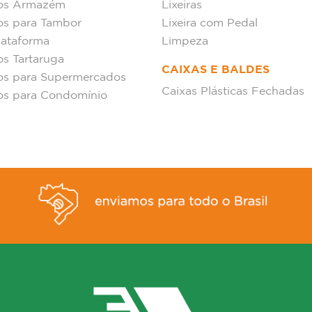
hos Armazém
Lixeiras
os para Tambor
Lixeira com Pedal
lataforma
Limpeza
os Tartaruga
CAIXAS E BALDES
os para Supermercados
Caixas Plásticas Fechadas
os para Condomínio