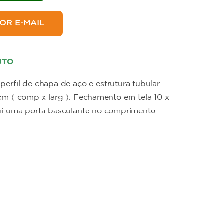
in
Hotelaria
OR E-MAIL
UTO
erfil de chapa de aço e estrutura tubular.
cm ( comp x larg ). Fechamento em tela 10 x
sui uma porta basculante no comprimento.