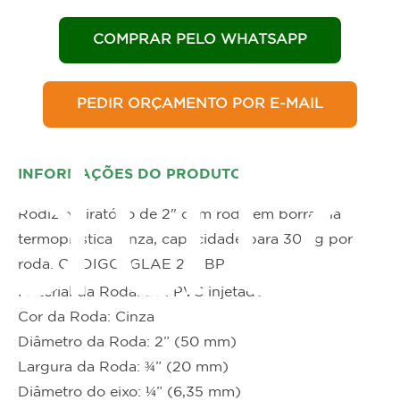
COMPRAR PELO WHATSAPP
PEDIR ORÇAMENTO POR E-MAIL
duto
INFORMAÇÕES DO PRODUTO
Rodizio giratório de 2" com roda em borracha
termoplástica cinza, capacidade para 30 kg por
roda. CÓDIGO: GLAE 210 BP
Material da Roda: BP: PVC injetado
Cor da Roda: Cinza
Diâmetro da Roda: 2” (50 mm)
Largura da Roda: ¾” (20 mm)
Diâmetro do eixo: ¼” (6,35 mm)