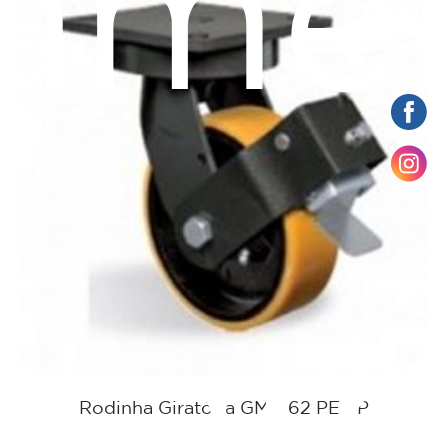
ame
tat
Rodinha Giratória GMX 62 PE FP