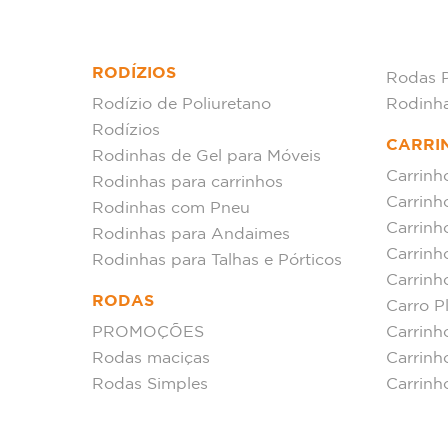
RODÍZIOS
Rodas 
Rodízio de Poliuretano
Rodinh
Rodízios
CARRI
Rodinhas de Gel para Móveis
Carrinh
Rodinhas para carrinhos
Carrinh
Rodinhas com Pneu
Carrinh
Rodinhas para Andaimes
Carrin
Rodinhas para Talhas e Pórticos
Carrinh
RODAS
Carro P
PROMOÇÕES
Carrinh
Rodas maciças
Carrinh
Rodas Simples
Carrinh