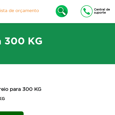
Central de
lista de orçamento
suporte
ra 300 KG
xas
Lixeiras e Contêineres
freio para 300 KG
KG