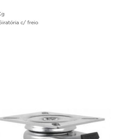
Kg
iratória c/ freio