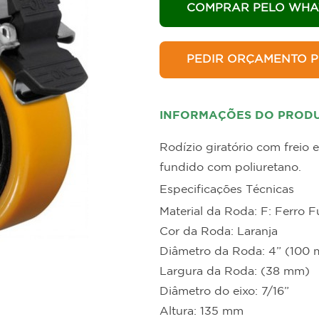
allets e Estrados
Estantes para B
COMPRAR PELO WHA
PEDIR ORÇAMENTO P
INFORMAÇÕES DO PROD
Rodízio giratório com freio
fundido com poliuretano.
Especificações Técnicas
Material da Roda: F: Ferro
Cor da Roda: Laranja
Diâmetro da Roda: 4” (100
Largura da Roda: (38 mm)
Diâmetro do eixo: 7/16”
Altura: 135 mm