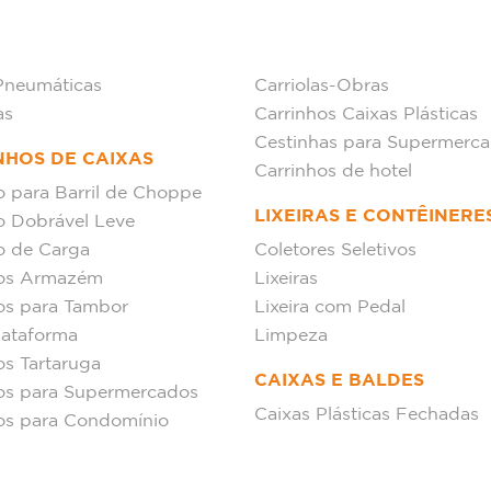
Pneumáticas
Carriolas-Obras
as
Carrinhos Caixas Plásticas
Cestinhas para Supermerc
NHOS DE CAIXAS
Carrinhos de hotel
o para Barril de Choppe
LIXEIRAS E CONTÊINERE
o Dobrável Leve
o de Carga
Coletores Seletivos
hos Armazém
Lixeiras
os para Tambor
Lixeira com Pedal
lataforma
Limpeza
os Tartaruga
CAIXAS E BALDES
os para Supermercados
Caixas Plásticas Fechadas
os para Condomínio