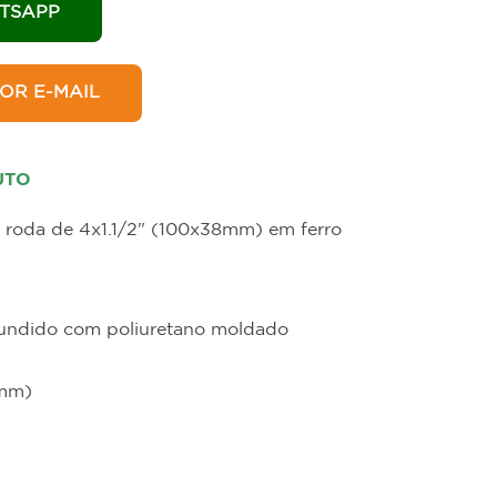
in
Hotelaria
TSAPP
OR E-MAIL
UTO
 e roda de 4x1.1/2" (100x38mm) em ferro
 Fundido com poliuretano moldado
 mm)