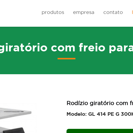
produtos
empresa
contato
giratório com freio pa
Rodas
Carrinhos de cai
Rodízio giratório com 
Modelo: GL 414 PE G 300