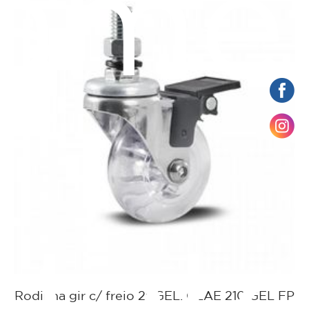
ame
Rodinha gir c/ freio 2" GEL. GLAE 210 GEL FP