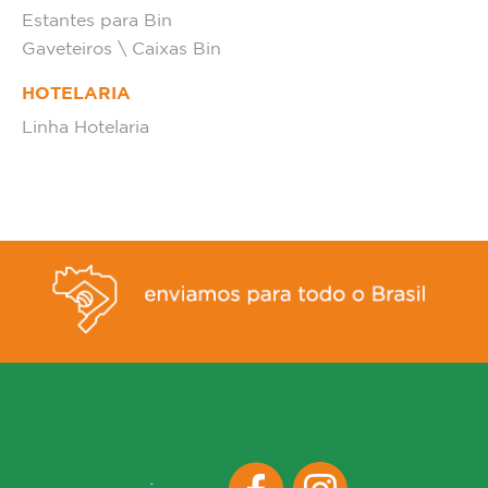
Estantes para Bin
Gaveteiros \ Caixas Bin
HOTELARIA
Linha Hotelaria