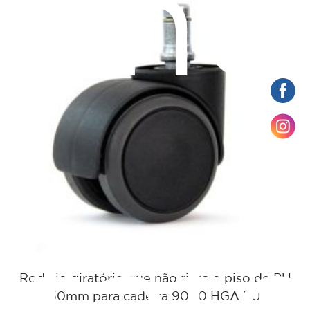
ame
Rodízio giratório que não risca o piso de PU
50mm para cadeira 9000 HGA PU