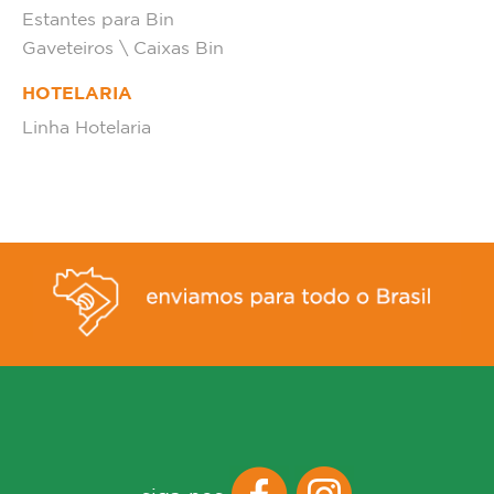
Estantes para Bin
Gaveteiros \ Caixas Bin
HOTELARIA
Linha Hotelaria