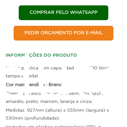
COMPRAR PELO WHATSAPP
PEDIR ORÇAMENTO POR E-MAIL
INFORMAÇÕES DO PRODUTO
dut
Lixeira plástica com capacidade para 100 litros com
tampa e pedal.
Cor mais vendida : Branco
Cores para escolher : verde, vermelho, azul ,
amarelo, preto, marrom, laranja e cinza.
Medidas: 927mm (altura) x 555mm (largura) x
530mm (profundidade).