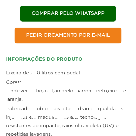
COMPRAR PELO WHATSAPP
PEDIR ORÇAMENTO POR E-MAIL
INFORMAÇÕES DO PRODUTO
dut
Lixeira de 240 litros com pedal
Cores:
verde,vermelho,azul,amarelo,marrom,preto,cinza, e
laranja.
Fabricados sob o mais alto padrão de qualidade,
injetados em máquinas de alta tecnologia,
resistentes ao impacto, raios ultravioleta (UV) e
repetidas lavagens.