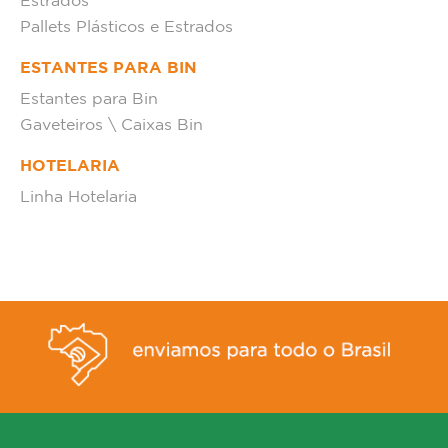
Estrados
Pallets Plásticos e Estrados
ESTANTES PARA BIN
Estantes para Bin
Gaveteiros \ Caixas Bin
HOTELARIA
Linha Hotelaria