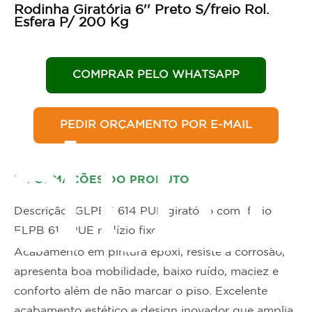
Rodinha Giratória 6'' Preto S/freio Rol.
Esfera P/ 200 Kg
COMPRAR PELO WHATSAPP
PEDIR ORÇAMENTO POR E-MAIL
dut
INFORMAÇÕES DO PRODUTO
Descrição GLPBF 614 PUE giratório com freio
FLPB 614 PUE rodízio fixo
Acabamento em pintura epóxi, resiste a corrosão,
apresenta boa mobilidade, baixo ruído, maciez e
conforto além de não marcar o piso. Excelente
acabamento estético e design inovador que amplia