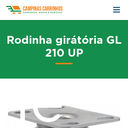
Rodinha girátória GL
210 UP
me