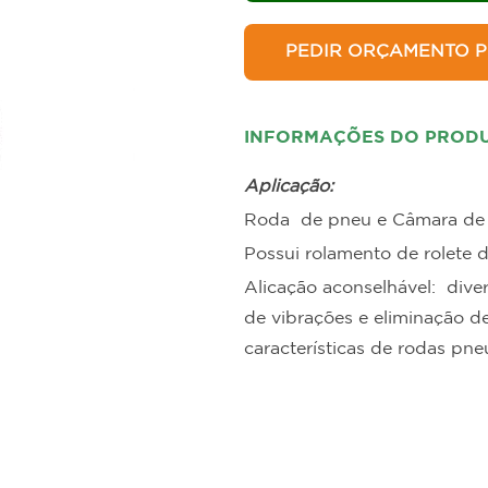
allets e Estrados
Estantes para B
PEDIR ORÇAMENTO P
INFORMAÇÕES DO PROD
Aplicação:
Roda de pneu e Câmara de a
Possui rolamento de rolete
Alicação aconselhável: div
de vibrações e eliminação 
características de rodas pn