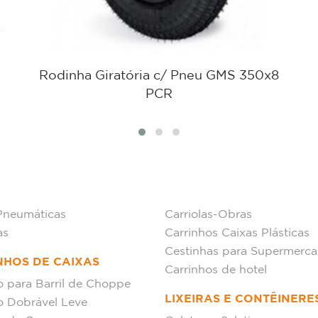
Rodinha Giratória c/ Pneu GMS 350x8
PCR
Pneumáticas
Carriolas-Obras
as
Carrinhos Caixas Plásticas
Cestinhas para Supermerc
NHOS DE CAIXAS
Carrinhos de hotel
o para Barril de Choppe
LIXEIRAS E CONTÊINERE
o Dobrável Leve