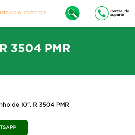
Central de
lista de orçamento
suporte
. R 3504 PMR
xas
Lixeiras e Contêineres
inho de 10". R 3504 PMR
TSAPP