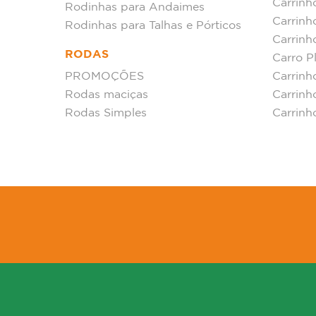
Carrinh
Rodinhas para Andaimes
Carrin
Rodinhas para Talhas e Pórticos
Carrinh
RODAS
Carro P
PROMOÇÕES
Carrinh
Rodas maciças
Carrinh
Rodas Simples
Carrinh