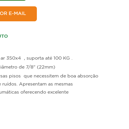
in
Hotelaria
OR E-MAIL
UTO
r 350x4 , suporta até 100 KG .
 diâmetro de 7/8" (22mm)
ersas pisos que necessitem de boa absorção
de ruídos. Apresentam as mesmas
eumáticas oferecendo excelente