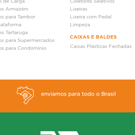
o de Carga
Coletores Seletivos
hos Armazém
Lixeiras
os para Tambor
Lixeira com Pedal
lataforma
Limpeza
os Tartaruga
CAIXAS E BALDES
os para Supermercados
Caixas Plásticas Fechadas
os para Condomínio