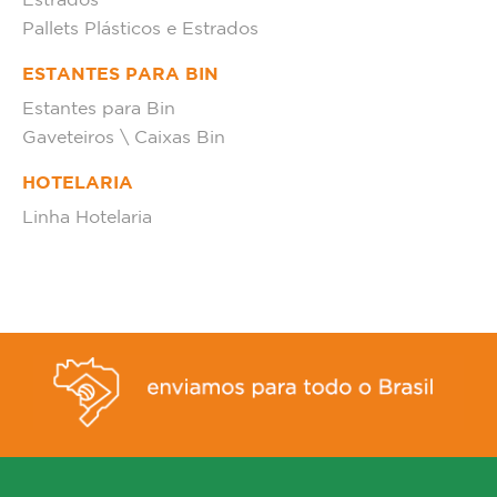
Estrados
Pallets Plásticos e Estrados
ESTANTES PARA BIN
Estantes para Bin
Gaveteiros \ Caixas Bin
HOTELARIA
Linha Hotelaria