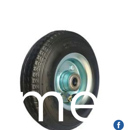
a
amen