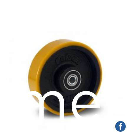
a
amen