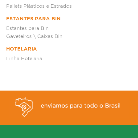
Pallets Plásticos e Estrados
ESTANTES PARA BIN
Estantes para Bin
Gaveteiros \ Caixas Bin
HOTELARIA
Linha Hotelaria