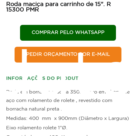
Roda maciça para carrinho de 15". R
15300 PMR
COMPRAR PELO WHATSAPP
duto
PEDIR ORÇAMENTO POR E-MAIL
INFORMAÇÕES DO PRODUTO
Roda em borracha maciça 350x8 , aro em chapa de
aço com rolamento de rolete , revestido com
borracha natural preta .
Medidas: 400 mm x 900mm (Diâmetro x Largura)
Eixo rolamento rolete 1"Ø.