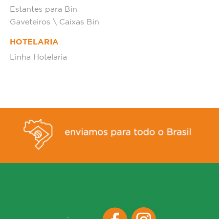
Estantes para Bin
Gaveteiros \ Caixas Bin
HOTELARIA
Linha Hotelaria