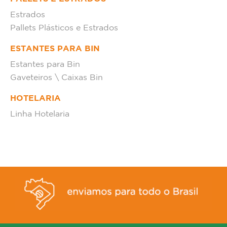
Estrados
Pallets Plásticos e Estrados
ESTANTES PARA BIN
Estantes para Bin
Gaveteiros \ Caixas Bin
HOTELARIA
Linha Hotelaria