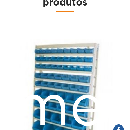
produtos
a
amen