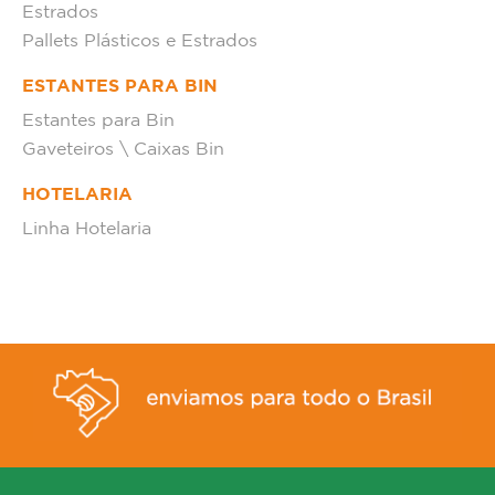
Estrados
Pallets Plásticos e Estrados
ESTANTES PARA BIN
Estantes para Bin
Gaveteiros \ Caixas Bin
HOTELARIA
Linha Hotelaria