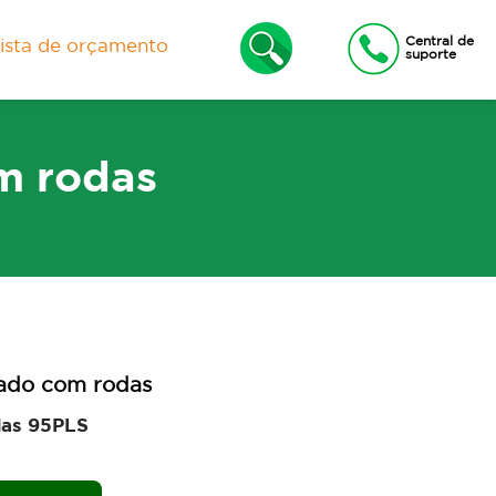
Central de
lista de orçamento
suporte
m rodas
xas
Lixeiras e Contêineres
ado com rodas
das 95PLS