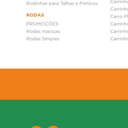
Carrin
Rodinhas para Talhas e Pórticos
Carrinh
RODAS
Carro P
PROMOÇÕES
Carrinh
Rodas maciças
Carrinh
Rodas Simples
Carrinh