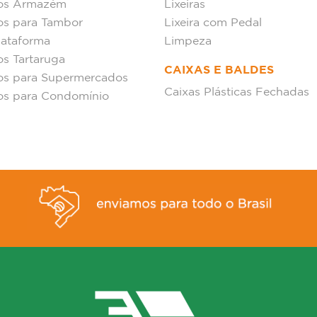
hos Armazém
Lixeiras
os para Tambor
Lixeira com Pedal
lataforma
Limpeza
os Tartaruga
CAIXAS E BALDES
os para Supermercados
Caixas Plásticas Fechadas
os para Condomínio