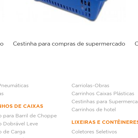
do
Cestinha para compras de supermercado
C
Pneumáticas
Carriolas-Obras
as
Carrinhos Caixas Plásticas
Cestinhas para Supermerc
NHOS DE CAIXAS
Carrinhos de hotel
o para Barril de Choppe
LIXEIRAS E CONTÊINERE
o Dobrável Leve
o de Carga
Coletores Seletivos