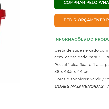
allets e Estrados
Estantes para B
COMPRAR PELO WHA
PEDIR ORÇAMENTO P
INFORMAÇÕES DO PROD
Cesta de supemercado com r
com capacidade para 30 litr
Possui 1 alça fixa e 1 alça 
38 x 43,5 x 44 cm
Cores disponíveis: verde / v
CORES MAIS VENDIDAS :