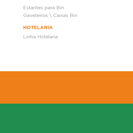
Estantes para Bin
Gaveteiros \ Caixas Bin
HOTELARIA
Linha Hotelaria