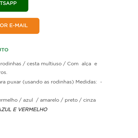
in
Hotelaria
TSAPP
OR E-MAIL
UTO
odinhas / cesta multiuso / Com alça e
os.
para puxar (usando as rodinhas) Medidas: -
ermelho / azul / amarelo / preto / cinza
 AZUL E VERMELHO