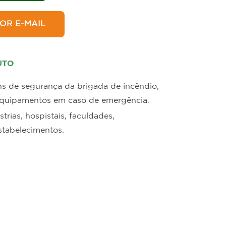
in
Hotelaria
OR E-MAIL
UTO
ns de segurança da brigada de incêndio,
 equipamentos em caso de emergência.
trias, hospistais, faculdades,
stabelecimentos.