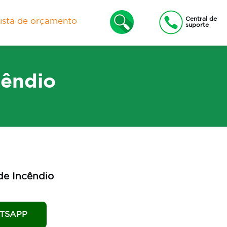
Central de
lista de orçamento
suporte
cêndio
xas
Lixeiras e Contêineres
de Incêndio
TSAPP