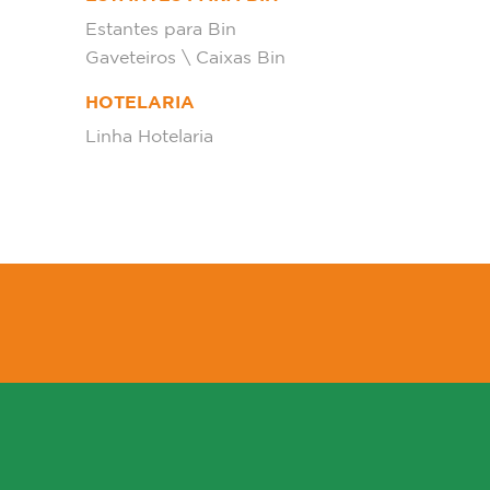
Estantes para Bin
Gaveteiros \ Caixas Bin
HOTELARIA
Linha Hotelaria