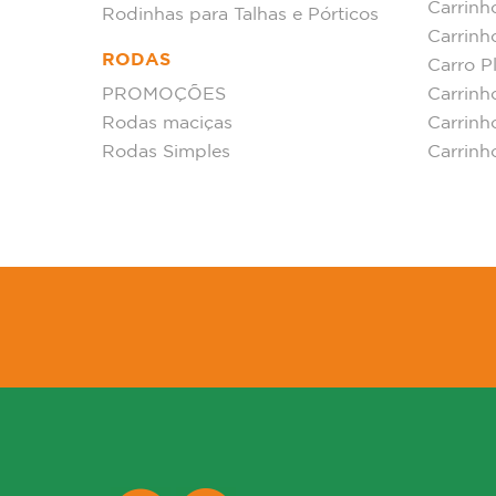
Carrin
Rodinhas para Talhas e Pórticos
Carrinh
RODAS
Carro P
PROMOÇÕES
Carrinh
Rodas maciças
Carrinh
Rodas Simples
Carrinh