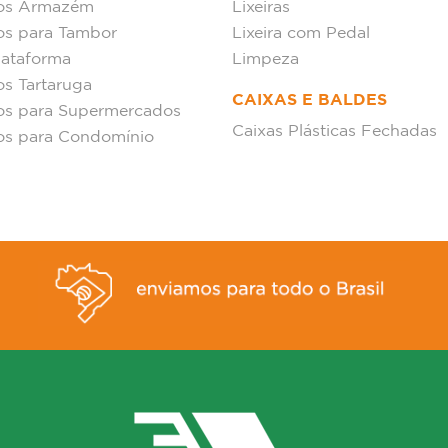
hos Armazém
Lixeiras
os para Tambor
Lixeira com Pedal
lataforma
Limpeza
os Tartaruga
CAIXAS E BALDES
os para Supermercados
Caixas Plásticas Fechadas
os para Condomínio