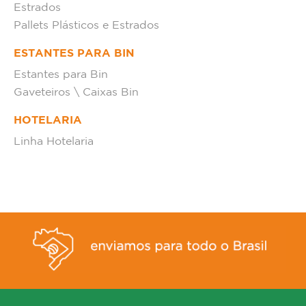
Estrados
Pallets Plásticos e Estrados
ESTANTES PARA BIN
Estantes para Bin
Gaveteiros \ Caixas Bin
HOTELARIA
Linha Hotelaria